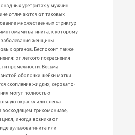
монадных уретритах у мужчин
тине отличаются от таковых
зование множественных стриктур
симптомами вагинита, к которому
е заболевания женщины
овых органов. Беспокоит также
ения: от легкого покраснения
сти промежности. Весьма
изистой оболочки шейки матки
тся скопление жидких, серовато-
ения могут полностью
льную окраску или слегка
ри восходящем трихомониазе,
 цикл, иногда возникают
иде вульвовагинита или