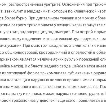
ном, распространенном уретрите. Осложнения при трихо
ит, везикулит и эпидидимит, которые по клинической кар
ют более бурно. При длительном течении возможно обра
картина острого трихомониаза у женщин характеризуется 
т, уретрит, эндоцервицит, эндометрит. При острой форм
ающие кожу выделения и значительный зуд наружных пол
еиспускании. При осмотре находят воспа¬лительные измен
до обширных эрозий, кровоизлияний и опрелостей в обла
признаком является наличие ярких рыхлых поражений сл
ейка матки). В области заднего свода шейки матки имее
ри вялотекущей форме трихомониаза субъективные ощущ
чки влагалища и наружных половых органов имеют норма
агины молочного цвета в незначительном количестве. П
тся на матку и яичники, может нарушаться менструальный
овой трихомониаз у девочек чаще всего проявляется в в