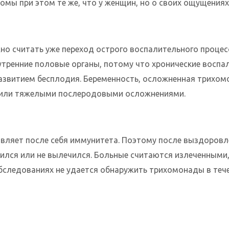
мы при этом те же, что у женщин, но о своих ощущениях
 считать уже переход острого воспалительного процесс
утренние половые органы, потому что хронические воспа
азвитием бесплодия. Беременность, осложненная трихом
или тяжелыми послеродовыми осложнениями.
авляет после себя иммунитета. Поэтому после выздоровл
чился или не вылечился. Больные считаются излеченными,
следованиях не удается обнаружить трихомонады в течен