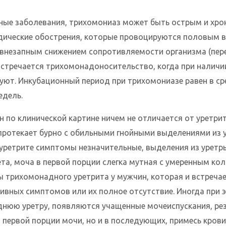
ьные заболевания, трихомониаз может быть острым и хро
дические обострения, которые провоцируются половым 
 внезапным снижением сопротивляемости организма (пер
Встречается трихомонадоносительство, когда при наличи
уют. Инкубационный период при трихомониазе равен в с
едель.
 по клинической картине ничем не отличается от уретрит
протекает бурно с обильными гнойными выделениями из 
уретрите симптомы незначительные, выделения из уретр
та, моча в первой порции слегка мутная с умеренным ко
 трихомонадного уретрита у мужчин, которая и встречае
тивных симптомов или их полное отсутствие. Иногда при
днюю уретру, появляются учащенные мочеиспускания, рез
в первой порции мочи, но и в последующих, примесь крови