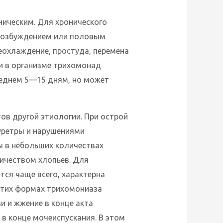
ническим. Для хронического
возбуждением или половым
еохлаждение, простуда, перемена
и в организме трихомонад
реднем 5—15 дням, но может
ов другой этиологии. При острой
уретры и нарушениями
ы в небольших количествах
личеством хлопьев. Для
тся чаще всего, характерна
 этих формах трихомониаза
и и жжение в конце акта
 в конце мочеиспускания. В этом