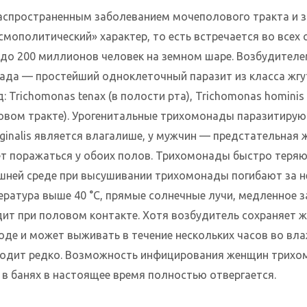
аспространенным заболеванием мочеполового тракта и з
мополитический» характер, то есть встречается во всех с
 до 200 миллионов человек на земном шаре. Возбудител
да — простейший одноклеточный паразит из класса жгут
 Trichomonas tenax (в полости рта), Trichomonas hominis
овом тракте). Урогенитальные трихомонады паразитируют
inalis является влагалише, у мужчин — предстательная ж
т поражаться у обоих полов. Трихомонады быстро теряю
ешней среде при высушивании трихомонады погибают за не
ература выше 40 °С, прямые солнечные лучи, медленное 
дит при половом контакте. Хотя возбудитель сохраняет ж
 воде и может выживать в течение нескольких часов во вл
одит редко. Возможность инфицирования женщин трихомо
 в банях в настоящее время полностью отвергается.