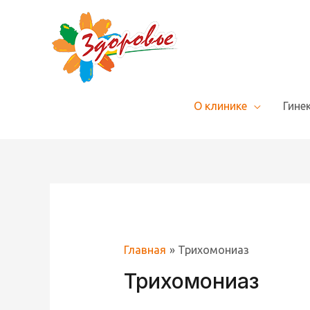
О клинике
Гине
Главная
Трихомониаз
Трихомониаз