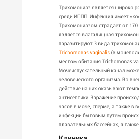
Трихомониаз является широко р
среди ИППП. Инфекция имеет «кос
Трихомониазом страдает от 170
является влагалищная трихомона
паразитируют 3 вида трихомонад:
Trichomonas vaginalis
(в мочепол
местом обитания Trichomonas vag
Мочеиспускательный канал може
человеческого организма. Во вн
действие на них оказывают темп
антисептики. Заражение происхо
часов в моче, сперме, а также в
инфекции бытовым путем происх
плавательных бассейнах, я также
Клиника