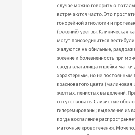
случае можно говорить о тоталь
встречаются часто. Это простат
гонорейной этиологии и протека
(сужений) уретры. Клиническая 
могут присоединиться вестибули
жалуются на обильные, раздраж
жжение и болезненность при моч
свода влагалища и шейки матки 
характерным, но не постоянным 
красноватого цвета (малиновая ш
желтых, пенистых выделений. П
отсутствовать. Слизистые оболо
гиперемированы; выделения из в
когда воспаление распространяе
маточные кровотечения. Мочепол