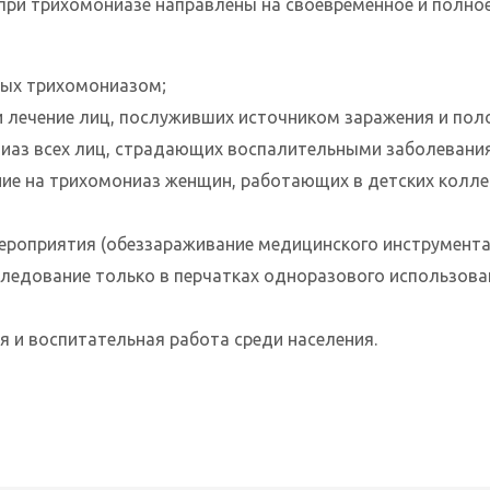
при трихомониазе направлены на своевременное и полно
ных трихомониазом;
и лечение лиц, послуживших источником заражения и пол
иаз всех лиц, страдающих воспалительными заболевани
ие на трихомониаз женщин, работающих в детских колле
мероприятия (обеззараживание медицинского инструмента
следование только в перчатках одноразового использова
 и воспитательная работа среди населения.