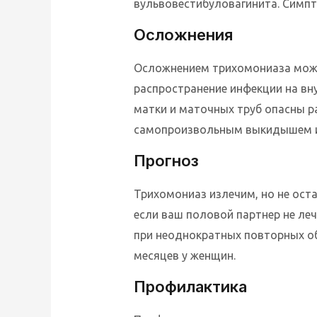
вульвовестибуловагинита. Симпто
Осложнения
Осложнением трихомониаза можно
распространение инфекции на вн
матки и маточных труб опасны р
самопроизвольным выкидышем 
Прогноз
Трихомониаз излечим, но не ост
если ваш половой партнер не ле
при неоднократных повторных об
месяцев у женщин.
Профилактика