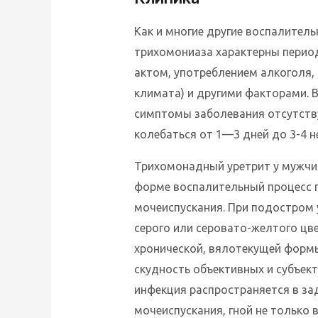
Как и многие другие воспалител
трихомониаза характерны перио
актом, употреблением алкоголя,
климата) и другими факторами. 
симптомы заболевания отсутств
колебаться от 1—3 дней до 3-4 н
Трихомонадный уретрит у мужчин
форме воспалительный процесс 
мочеиспускания. При подостром 
серого или серовато-желтого цве
хронической, вялотекущей формы
скудность объективных и субъек
инфекция распространяется в за
мочеиспускания, гной не только 